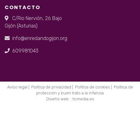
CONTACTO
C/Rio Nervión, 26 Bajo
Gijón (Asturias)
info@enredandogijon.org
609981043
Aviso legal
|
Política de privacidad
|
Política de cookies
|
Política de
protección y buen trato a la infancia
Diseño web ::
ticmedia.es